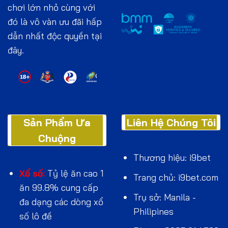
chơi lớn nhỏ cùng với
đó là vô vàn ưu đãi hấp
dẫn nhất độc quyền tại
đây.
Sản Phẩm Ưa
Liên Hệ Chúng Tôi
Chuộng
Thương hiệu: i9bet
Xổ số:
Tỷ lệ ăn cao 1
Trang chủ: i9bet.com
ăn 99.8% cung cấp
Trụ sở: Manila -
đa dạng các dòng xổ
Philipines
số lô đề