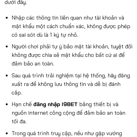
dưới đây.
Nhập các thông tin liên quan như tài khoản và
mật khẩu một cách chuẩn xác, không được phép
có sai sót dù là 1 ký tự nhỏ.
Người chơi phải tự ý bảo mật tài khoản, tuyệt đối
không được chia sẻ mật khẩu cho bất cứ ai để
đảm bảo an toàn.
Sau quá trình trải nghiệm tại hệ thống, hãy đăng
xuất ra để không lưu thông tin và dễ bị đánh
cắp.
Hạn chế
đăng nhập I9BET
bằng thiết bị và
nguồn internet công cộng để đảm bảo an toàn
tối đa.
Trong quá trình truy cập, nếu như gặp vướng