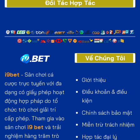
Đối Tác Hợp Tác
Về Chúng Tôi
i9bet
- Sân chơi cá
Giới thiệu
cược trực tuyến với đa
Điều khoản & điều
dạng có giấy phép hoạt
kiện
động hợp pháp do tổ
chức trò chơi giải trí
Chính sách bảo mật
cấp phép. Tham gia vào
Miễn trừ trách nhiệm
sân chơi
i9 bet
và trải
nghiệm hàng trăm trò
Hợp tác đại lý