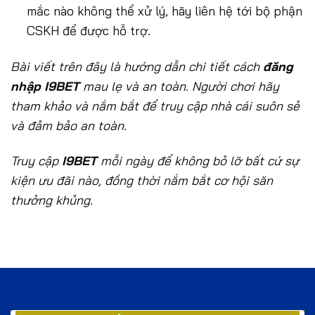
mắc nào không thể xử lý, hãy liên hệ tới bộ phận
CSKH để được hỗ trợ.
Bài viết trên đây là hướng dẫn chi tiết cách
đăng
nhập I9BET
mau lẹ và an toàn. Người chơi hãy
tham khảo và nắm bắt để truy cập nhà cái suôn sẻ
và đảm bảo an toàn.
Truy cập
I9BET
mỗi ngày để không bỏ lỡ bất cứ sự
kiện ưu đãi nào, đồng thời nắm bắt cơ hội săn
thưởng khủng.