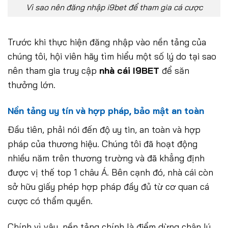
Vì sao nên đăng nhập i9bet để tham gia cá cược
Trước khi thực hiện đăng nhập vào nền tảng của
chúng tôi, hội viên hãy tìm hiểu một số lý do tại sao
nên tham gia truy cập
nhà cái I9BET
để săn
thưởng lớn.
Nền tảng uy tín và hợp pháp, bảo mật an toàn
Đầu tiên, phải nói đến độ uy tin, an toàn và hợp
pháp của thương hiệu. Chúng tôi đã hoạt động
nhiều năm trên thương trường và đã khẳng định
được vị thế top 1 châu Á. Bên cạnh đó, nhà cái còn
sở hữu giấy phép hợp pháp đầy đủ từ cơ quan cá
cược có thẩm quyền.
Chính vì vậy, nền tảng chính là điểm dừng chân lý