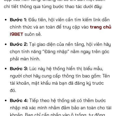
chi tiết thông qua từng bước thao tác dưới đây:
Bước 1:
Đầu tiên, hội viên cần tìm kiếm link dẫn
chính thức và an toàn để truy cập vào
trang chủ
I9BET
suôn sẻ.
Bước 2:
Tại giao diện của nền tảng, hội viên hãy
chọn tính năng “Đăng nhập” nằm ngay trên góc
phải màn hình.
Bước 3:
Lúc này hệ thống hiển thị biểu mẫu,
người chơi hãy cung cấp thông tin bao gồm: Tên
tài khoản, mật khẩu mà bạn đã đăng ký trước
đó.
Bước 4:
Tiếp theo hệ thống sẽ có thêm bước
nhập mã xác minh nhằm đảm bảo an toàn cho tài
khoản. Bạn chỉ cần nhấp vào ô trống, tự động