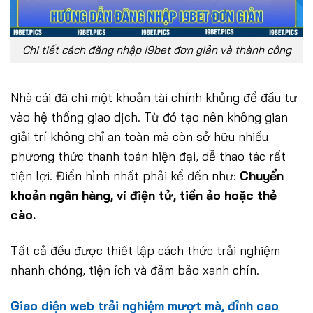
Chi tiết cách đăng nhập i9bet đơn giản và thành công
Nhà cái đã chi một khoản tài chính khủng để đầu tư
vào hệ thống giao dịch. Từ đó tạo nên không gian
giải trí không chỉ an toàn mà còn sở hữu nhiều
phương thức thanh toán hiện đại, dễ thao tác rất
tiện lợi. Điển hình nhất phải kể đến như:
Chuyển
khoản ngân hàng, ví điện tử, tiền ảo hoặc thẻ
cào.
Tất cả đều được thiết lập cách thức trải nghiệm
nhanh chóng, tiện ích và đảm bảo xanh chín.
Giao diện web trải nghiệm mượt mà, đỉnh cao