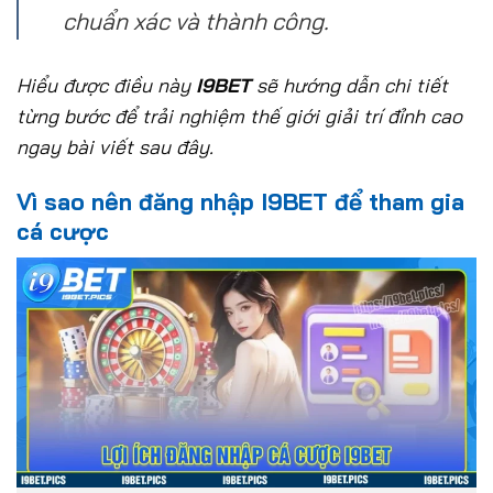
chuẩn xác và thành công.
Hiểu được điều này
I9BET
sẽ hướng dẫn chi tiết
từng bước để trải nghiệm thế giới giải trí đỉnh cao
ngay bài viết sau đây.
Vì sao nên đăng nhập I9BET để tham gia
cá cược