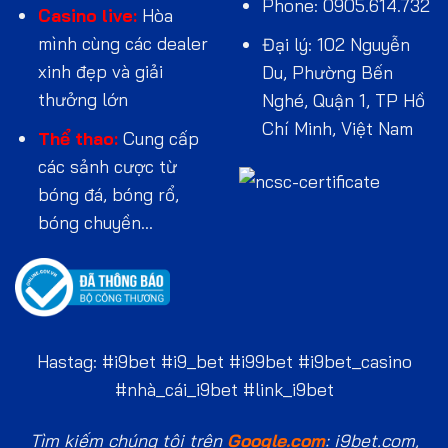
Phone: 0905.614.732
Casino live:
Hòa
mình cùng các dealer
Đại lý: 102 Nguyễn
xinh đẹp và giải
Du, Phường Bến
thưởng lớn
Nghé, Quận 1, TP Hồ
Chí Minh, Việt Nam
Thể thao:
Cung cấp
các sảnh cược từ
bóng đá, bóng rổ,
bóng chuyền...
Hastag: #i9bet #i9_bet #i99bet #i9bet_casino
#nhà_cái_i9bet #link_i9bet
Tìm kiếm chúng tôi trên
Google.com
: i9bet.com,