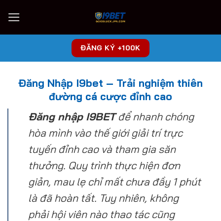
Skip
to
content
ĐĂNG KÝ +100K
Đăng Nhập I9bet – Trải nghiệm thiên
đường cá cược đỉnh cao
Đăng nhập I9BET
để nhanh chóng
hòa mình vào thế giới giải trí trực
tuyến đỉnh cao và tham gia săn
thưởng. Quy trình thực hiện đơn
giản, mau lẹ chỉ mất chưa đầy 1 phút
là đã hoàn tất. Tuy nhiên, không
phải hội viên nào thao tác cũng