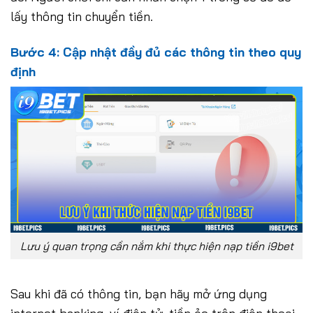
lấy thông tin chuyển tiền.
Bước 4: Cập nhật đầy đủ các thông tin theo quy
định
Lưu ý quan trọng cần nắm khi thực hiện nạp tiền i9bet
Sau khi đã có thông tin, bạn hãy mở ứng dụng