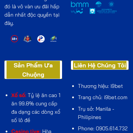
đó là vô vàn ưu đãi hấp
dẫn nhất độc quyền tại
đây.
Sản Phẩm Ưa
Liên Hệ Chúng Tôi
Chuộng
Thương hiệu: i9bet
Xổ số:
Tỷ lệ ăn cao 1
Trang chủ: i9bet.com
ăn 99.8% cung cấp
Trụ sở: Manila -
đa dạng các dòng xổ
Philipines
số lô đề
Phone: 0905.614.732
Casino live:
Hòa