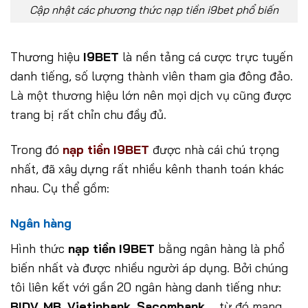
Cập nhật các phương thức nạp tiền i9bet phổ biến
Thương hiệu
I9BET
là nền tảng cá cược trực tuyến
danh tiếng, số lượng thành viên tham gia đông đảo.
Là một thương hiệu lớn nên mọi dịch vụ cũng được
trang bị rất chỉn chu đầy đủ.
Trong đó
nạp tiền I9BET
được nhà cái chú trọng
nhất, đã xây dựng rất nhiều kênh thanh toán khác
nhau. Cụ thể gồm:
Ngân hàng
Hình thức
nạp tiền I9BET
bằng ngân hàng là phổ
biến nhất và được nhiều người áp dụng. Bởi chúng
tôi liên kết với gần 20 ngân hàng danh tiếng như:
BIDV, MB, Vietinbank, Sacombank,…
từ đó mang