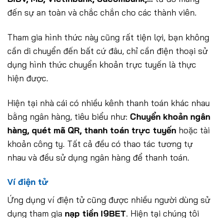
đến sự an toàn và chắc chắn cho các thành viên.
Tham gia hình thức này cũng rất tiện lợi, bạn không
cần di chuyển đến bất cứ đâu, chỉ cần điện thoại sử
dụng hình thức chuyển khoản trực tuyến là thực
hiện được.
Hiện tại nhà cái có nhiều kênh thanh toán khác nhau
bằng ngân hàng, tiêu biểu như:
Chuyển khoản ngân
hàng, quét mã QR, thanh toán trực tuyến
hoặc tài
khoản công ty. Tất cả đều có thao tác tương tự
nhau và đều sử dụng ngân hàng để thanh toán.
Ví điện tử
Ứng dụng ví điện tử cũng được nhiều người dùng sử
dụng tham gia
nạp tiền I9BET
. Hiện tại chúng tôi