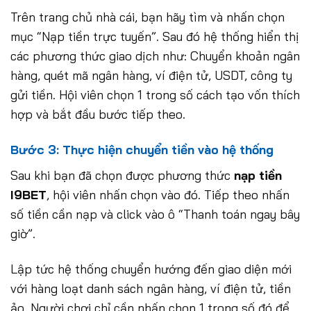
Trên trang chủ nhà cái, bạn hãy tìm và nhấn chọn
mục “Nạp tiền trực tuyến”. Sau đó hệ thống hiển thị
các phương thức giao dịch như: Chuyển khoản ngân
hàng, quét mã ngân hàng, ví điện tử, USDT, công ty
gửi tiền. Hội viên chọn 1 trong số cách tạo vốn thích
hợp và bắt đầu bước tiếp theo.
Bước 3: Thực hiện chuyển tiền vào hệ thống
Sau khi bạn đã chọn được phương thức
nạp tiền
I9BET
, hội viên nhấn chọn vào đó. Tiếp theo nhấn
số tiền cần nạp và click vào ô “Thanh toán ngay bây
giờ”.
Lập tức hệ thống chuyển hướng đến giao diện mới
với hàng loạt danh sách ngân hàng, ví điện tử, tiền
ảo. Người chơi chỉ cần nhấn chọn 1 trong số đó để