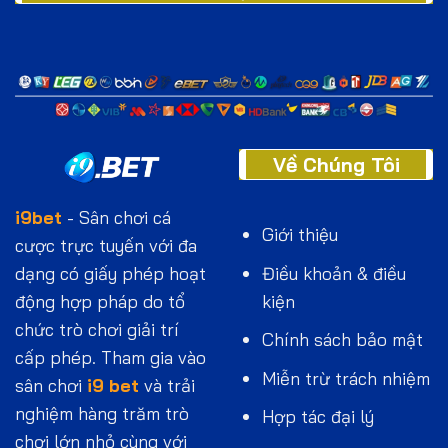
Về Chúng Tôi
i9bet
- Sân chơi cá
Giới thiệu
cược trực tuyến với đa
Điều khoản & điều
dạng có giấy phép hoạt
kiện
động hợp pháp do tổ
chức trò chơi giải trí
Chính sách bảo mật
cấp phép. Tham gia vào
Miễn trừ trách nhiệm
sân chơi
i9 bet
và trải
nghiệm hàng trăm trò
Hợp tác đại lý
chơi lớn nhỏ cùng với